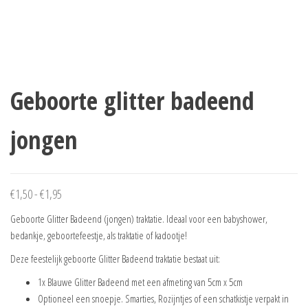
Geboorte glitter badeend
jongen
Prijsklasse:
€
1,50
-
€
1,95
€1,50
Geboorte Glitter Badeend (jongen) traktatie. Ideaal voor een babyshower,
tot
bedankje, geboortefeestje, als traktatie of kadootje!
€1,95
Deze feestelijk geboorte Glitter Badeend traktatie bestaat uit:
1x Blauwe Glitter Badeend met een afmeting van 5cm x 5cm
Optioneel een snoepje. Smarties, Rozijntjes of een schatkistje verpakt in