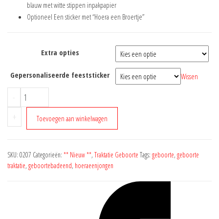
blauw met witte stippen inpakpapier
Optioneel Een sticker met “Hoera een Broertje”
Extra opties
Gepersonaliseerde feeststicker
Wissen
Geboorte
-
glitter
+
badeend
Toevoegen aan winkelwagen
jongen
aantal
SKU:
0207
Categorieën:
** Nieuw **
,
Traktatie Geboorte
Tags:
geboorte
,
geboorte
traktatie
,
geboortebadeend
,
hoeraeenjongen