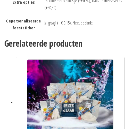
Traktatie met schatkistje (+€0,30), Traktatie met smarties
Extra opties
(+€0,30)
Gepersonaliseerde
Ja, graag! (+ € 0,15), Nee, bedankt.
feeststicker
Gerelateerde producten