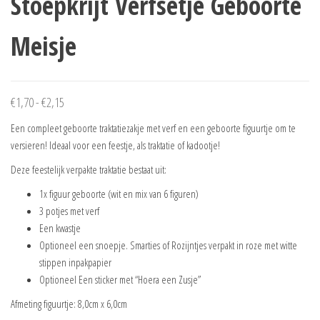
Stoepkrijt Verfsetje Geboorte
Meisje
Prijsklasse:
€
1,70
-
€
2,15
€1,70
Een compleet geboorte traktatiezakje met verf en een geboorte figuurtje om te
tot
versieren! Ideaal voor een feestje, als traktatie of kadootje!
€2,15
Deze feestelijk verpakte traktatie bestaat uit:
1x figuur geboorte (wit en mix van 6 figuren)
3 potjes met verf
Een kwastje
Optioneel een snoepje. Smarties of Rozijntjes verpakt in roze met witte
stippen inpakpapier
Optioneel Een sticker met “Hoera een Zusje”
Afmeting figuurtje: 8,0cm x 6,0cm