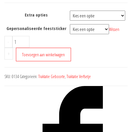
Extra opties
Gepersonaliseerde feeststicker
Wissen
Stoepkrijt
-
Verfsetje
+
Geboorte
Toevoegen aan winkelwagen
Meisje
aantal
SKU:
0134
Categorieën:
Traktatie Geboorte
,
Traktatie Verfsetje