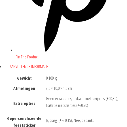
Pin This Product
AANVULLENDE INFORMATIE
Gewicht
0,100 kg
Afmetingen
8,0 × 10,0 × 1,0 cm
Geen extra opties, Traktatie met rozijntjes (+€0,30),
Extra opties
Traktatie met smarties (+€0,30)
Gepersonaliseerde
Ja, graag! (+ € 0,15), Nee, bedankt.
feeststicker