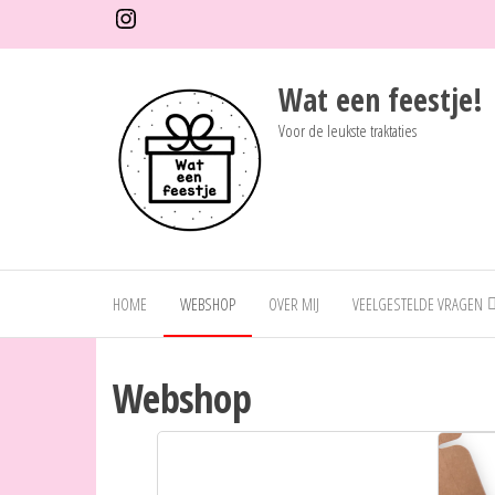
Volg mij op Instagram
Ga
naar
de
Wat een feestje!
inhoud
Voor de leukste traktaties
HOME
WEBSHOP
OVER MIJ
VEELGESTELDE VRAGEN
Webshop