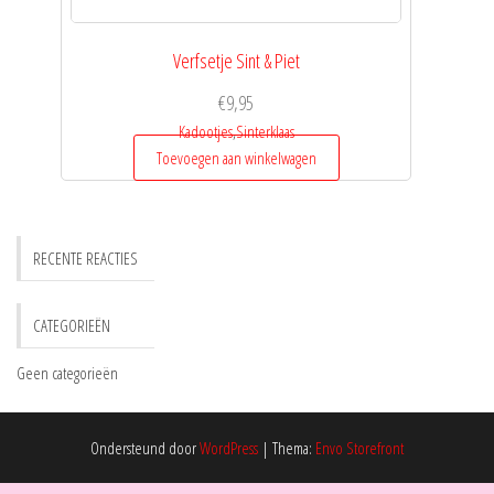
Verfsetje Sint & Piet
€
9,95
Kadootjes
,
Sinterklaas
Toevoegen aan winkelwagen
RECENTE REACTIES
CATEGORIEËN
Geen categorieën
Ondersteund door
WordPress
|
Thema:
Envo Storefront