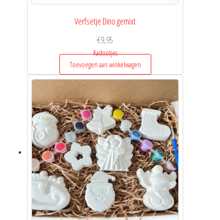
Verfsetje Dino gemixt
€
9,95
Kadootjes
Toevoegen aan winkelwagen