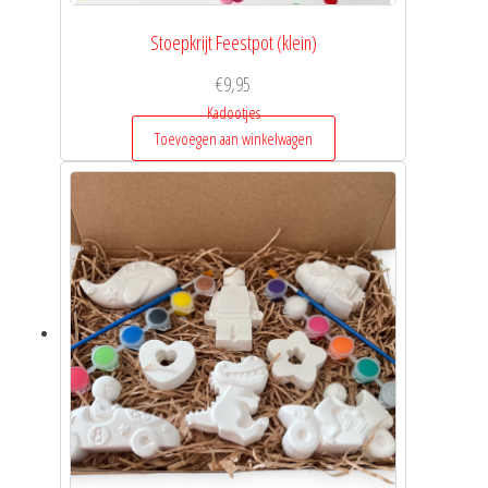
Stoepkrijt Feestpot (klein)
€
9,95
Kadootjes
Toevoegen aan winkelwagen