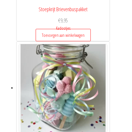
Stoepkrijt Brievenbuspakket
€
9,95
Kadootjes
Toevoegen aan winkelwagen